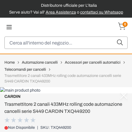
Distributore ufficiale per L'italia
Serve aiuto? Vai all'
Area Assistenza
o
contattaci su Whatsapp
Salta al contenuto
0
Carrel
Cerca
Home
Automazione cancelli
Accessori per cancelli automatici
Telecomandi per cancelli
Trasmettitore 2 canali 433MHz rolling code automazione cancelli serie
S449 CARDIN TXQ449200
CARDIN
Trasmettitore 2 canali 433MHz rolling code automazione
cancelli serie S449 CARDIN TXQ449200
Non Disponibile
|
SKU: TXQ449200