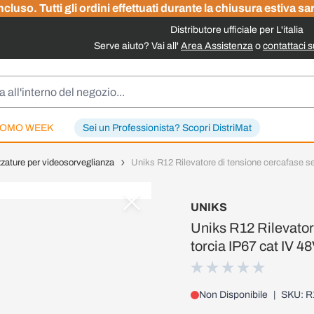
cluso. Tutti gli ordini effettuati durante la chiusura estiva sa
Distributore ufficiale per L'italia
Serve aiuto? Vai all'
Area Assistenza
o
contattaci 
OMO WEEK
Sei un Professionista? Scopri DistriMat
zzature per videosorveglianza
Uniks R12 Rilevatore di tensione cercafase se
UNIKS
Uniks R12 Rilevator
torcia IP67 cat IV 4
Non Disponibile
|
SKU: R