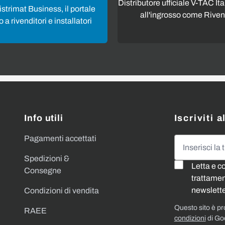
Distributore ufficiale V-TAC Ita
strimat Business, il portale
all'ingrosso come Riven
 a rivenditori e installatori
Info utili
Iscriviti 
Pagamenti accettati
Indirizzo emai
Spedizioni &
Letta e c
Consegne
trattament
newslette
Condizioni di vendita
Questo sito è p
RAEE
condizioni
di Go