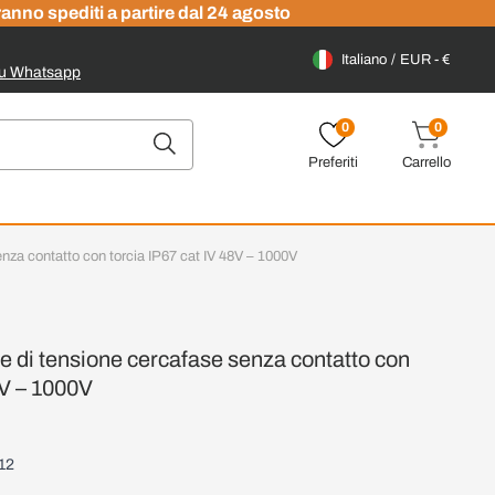
ranno spediti a partire dal 24 agosto
Italiano
EUR - €
su Whatsapp
0
0
Preferiti
Carrello
nza contatto con torcia IP67 cat IV 48V – 1000V
e di tensione cercafase senza contatto con
8V – 1000V
12