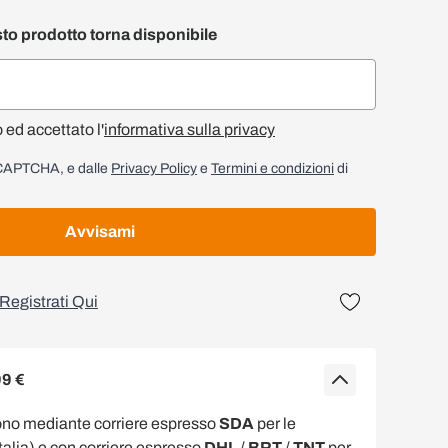
to prodotto torna disponibile
o ed accettato l'
informativa sulla privacy
reCAPTCHA, e dalle
Privacy Policy
e
Termini e condizioni
di
Avvisami
Registrati Qui
99 €
ono mediante corriere espresso
SDA
per le
Italia) e con corriere espresso
DHL
/
BRT
/
TNT
per