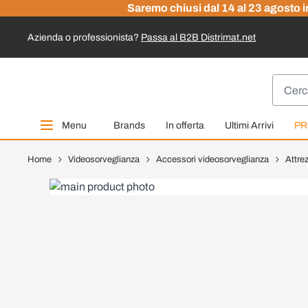
Saremo chiusi dal 14 al 23 agosto in
Azienda o professionista?
Passa al B2B Distrimat.net
Salta al contenuto
Cerca
Menu
Brands
In offerta
Ultimi Arrivi
PR
Home
Videosorveglianza
Accessori videosorveglianza
Attre