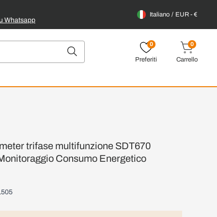
Italiano
EUR - €
su Whatsapp
0
0
Preferiti
Carrello
meter trifase multifunzione SDT670
Monitoraggio Consumo Energetico
1505