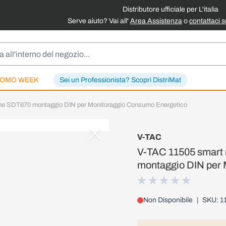
Distributore ufficiale per L'italia
Serve aiuto? Vai all'
Area Assistenza
o
contattaci 
OMO WEEK
Sei un Professionista? Scopri DistriMat
ione SDT670 montaggio DIN per Monitoraggio Consumo Energetico
V-TAC
V-TAC 11505 smart 
montaggio DIN per 
Non Disponibile
|
SKU: 1