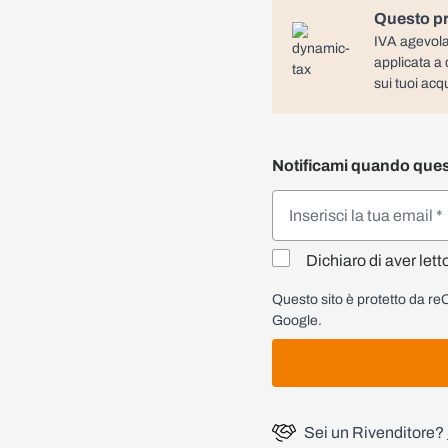
Questo pr
IVA agevola
applicata a 
sui tuoi acqu
Notificami quando ques
Dichiaro di aver lett
Questo sito è protetto da 
Google.
Sei un Rivenditore?