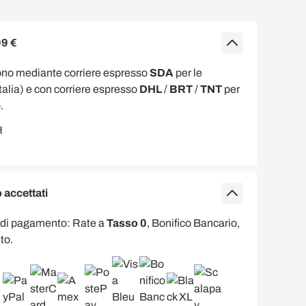
99 €
ono mediante corriere espresso
SDA
per le
Italia) e con corriere espresso
DHL
/
BRT
/
TNT
per
.
accettati
 di pagamento: Rate a
Tasso 0
, Bonifico Bancario,
to.