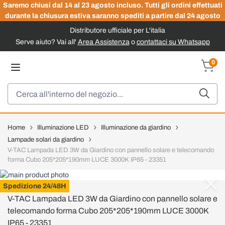
Saremo chiusi dal 14 al 23 agosto incluso. Tutti gli ordini effettuati
durante la chiusura estiva saranno spediti a partire dal 24 agosto
Distributore ufficiale per L'italia
Serve aiuto? Vai all'
Area Assistenza
o
contattaci su Whatsapp
Salta al contenuto
0
Carrel
Cerca
Home
Illuminazione LED
Illuminazione da giardino
Lampade solari da giardino
V-TAC Lampada LED 3W da Giardino con pannello solare e telecomando
forma Cubo 205*205*190mm LUCE 3000K IP65 - 23351
V-TAC
Spedizione 24/48H
V-TAC Lampada LED 3W da Giardino con pannello solare e
telecomando forma Cubo 205*205*190mm LUCE 3000K
IP65 - 23351