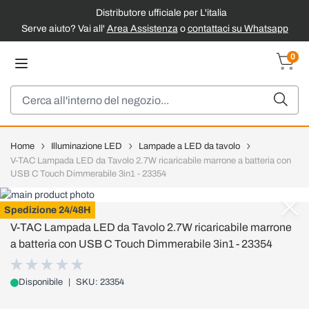
Distributore ufficiale per L'italia
Serve aiuto? Vai all'
Area Assistenza
o
contattaci su Whatsapp
Salta al contenuto
0
Carrel
Cerca
Home
Illuminazione LED
Lampade a LED da tavolo
V-TAC Lampada LED da Tavolo 2.7W ricaricabile marrone a batteria con
USB C Touch Dimmerabile 3in1 - 23354
V-TAC
Spedizione 24/48H
V-TAC Lampada LED da Tavolo 2.7W ricaricabile marrone
a batteria con USB C Touch Dimmerabile 3in1 - 23354
Disponibile
|
SKU: 23354