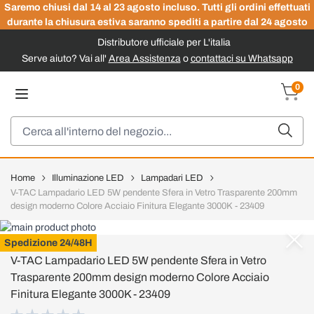
Saremo chiusi dal 14 al 23 agosto incluso. Tutti gli ordini effettuati
durante la chiusura estiva saranno spediti a partire dal 24 agosto
Distributore ufficiale per L'italia
Serve aiuto? Vai all'
Area Assistenza
o
contattaci su Whatsapp
Salta al contenuto
0
Carrel
Cerca
Home
Illuminazione LED
Lampadari LED
V-TAC Lampadario LED 5W pendente Sfera in Vetro Trasparente 200mm
design moderno Colore Acciaio Finitura Elegante 3000K - 23409
V-TAC
Spedizione 24/48H
V-TAC Lampadario LED 5W pendente Sfera in Vetro
Trasparente 200mm design moderno Colore Acciaio
Finitura Elegante 3000K - 23409