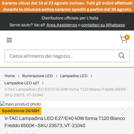
Saremo chiusi dal 14 al 23 agosto incluso. Tutti gli ordini effettuati
durante la chiusura estiva saranno spediti a partire dal 24 agosto
Distributore ufficiale per L'italia
Serve aiuto? Vai all'
Area Assistenza
o
contattaci su Whatsapp
Salta al contenuto
0
Carrel
Cerca
Home
Illuminazione LED
Lampadine LED
Lampadine LED e27
V-TAC Lampadina LED E27/E40 40W forma T120 Bianco Freddo 6500K -
SKU 23573, VT-21040
V-TAC
Spedizione 24/48H
V-TAC Lampadina LED E27/E40 40W forma T120 Bianco
Freddo 6500K - SKU 23573, VT-21040