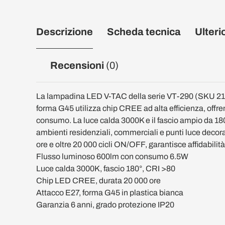
Descrizione
Scheda tecnica
Ulteri
Recensioni
(0)
La lampadina LED V-TAC della serie VT-290 (SKU 21
forma G45 utilizza chip CREE ad alta efficienza, offr
consumo. La luce calda 3000K e il fascio ampio da 180
ambienti residenziali, commerciali e punti luce decora
ore e oltre 20 000 cicli ON/OFF, garantisce affidabilit
Flusso luminoso 600lm con consumo 6.5W
Luce calda 3000K, fascio 180°, CRI >80
Chip LED CREE, durata 20 000 ore
Attacco E27, forma G45 in plastica bianca
Garanzia 6 anni, grado protezione IP20