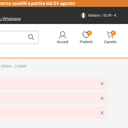
ranno spediti a partire dal 24 agosto
Italiano
EUR - €
su Whatsapp
0
0
Accedi
Preferiti
Carrello
 600lm - 218666