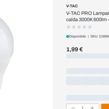
V-TAC
V-TAC PRO Lampad
calda 3000K 600lm 
Disponibile
|
SKU: 21866
1,99 €
Caricamento...
Loading...
Quantità