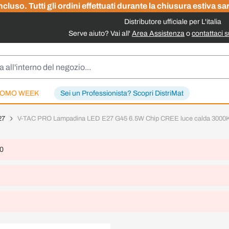
cluso. Tutti gli ordini effettuati durante la chiusura estiva sa
Distributore ufficiale per L'italia
Serve aiuto? Vai all'
Area Assistenza
o
contattaci 
OMO WEEK
Sei un Professionista? Scopri DistriMat
27
V-TAC PRO Lampadina LED E27 G45 6.5W Chip CREE luce calda 3000K
 0