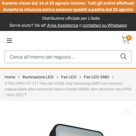
Saremo chiusi dal 14 al 23 agosto incluso. Tutti gli ordini effettuati
durante la chiusura estiva saranno spediti a partire dal 24 agosto
Distributore ufficiale per L'italia
Serve aiuto? Vai all'
Area Assistenza
o
contattaci su Whatsapp
Salta al contenuto
0
Carrel
Cerca
Home
Illuminazione LED
Fari LED
Fari LED SMD
V-TAC PRO VT-117 Faro led 100W chip Samsung SMD con sensore
crepuscolare alta luminosità bianco freddo 6500K slim alluminio nero IP65
- SKU 20177