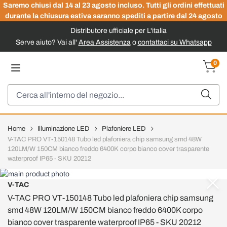
Saremo chiusi dal 14 al 23 agosto incluso. Tutti gli ordini effettuati
durante la chiusura estiva saranno spediti a partire dal 24 agosto
Distributore ufficiale per L'italia
Serve aiuto? Vai all'
Area Assistenza
o
contattaci su Whatsapp
Salta al contenuto
0
Carrel
Cerca
Home
Illuminazione LED
Plafoniere LED
V-TAC PRO VT-150148 Tubo led plafoniera chip samsung smd 48W
120LM/W 150CM bianco freddo 6400K corpo bianco cover trasparente
waterproof IP65 - SKU 20212
V-TAC
V-TAC PRO VT-150148 Tubo led plafoniera chip samsung
smd 48W 120LM/W 150CM bianco freddo 6400K corpo
bianco cover trasparente waterproof IP65 - SKU 20212