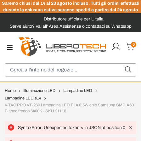
Saremo chiusi dal 14 al 23 agosto incluso. Tutti gli ordini effettuati
durante la chiusura estiva saranno spediti a partire dal 24 agosto
Distributore ufficiale per L'italia
Serve aiuto? Vai all'
Area Assistenza
o
contattaci su Whatsapp
Salta al contenuto
0
Carrel
Cerca
Home
Illuminazione LED
Lampadine LED
Lampadine LED e14
V-TAC PRO VT-269 Lampadina LED E14 8.5W chip Samsung SMD A60
Bianco freddo 6400K - SKU 21116
SyntaxError: Unexpected token < in JSON at position 0