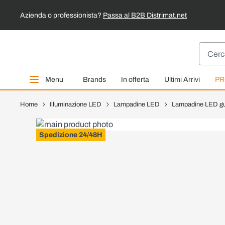
Azienda o professionista?
Passa al B2B Distrimat.net
Salta al contenuto
Cerca
Menu
Brands
In offerta
Ultimi Arrivi
PR
Home
Illuminazione LED
Lampadine LED
Lampadine LED g
Spedizione 24/48H