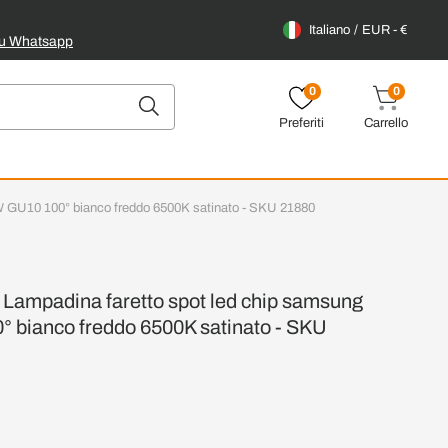
Italiano
EUR - €
su Whatsapp
0
0
Preferiti
Carrello
 GU10 100° bianco freddo 6500K satinato - SKU 21880
ampadina faretto spot led chip samsung
bianco freddo 6500K satinato - SKU