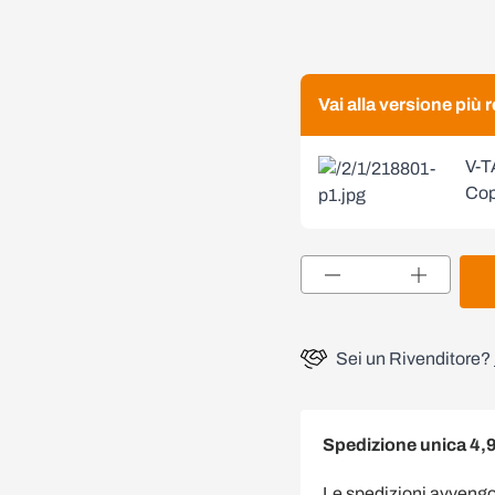
Vai alla versione più
V-T
Cop
Quantità
Sei un Rivenditore?
Spedizione unica 4,
Le spedizioni avveng