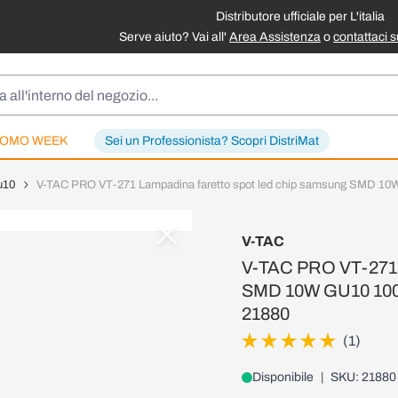
Distributore ufficiale per L'italia
Serve aiuto? Vai all'
Area Assistenza
o
contattaci 
OMO WEEK
Sei un Professionista? Scopri DistriMat
u10
V-TAC PRO VT-271 Lampadina faretto spot led chip samsung SMD 10W
V-TAC
V-TAC PRO VT-271 L
SMD 10W GU10 100° 
21880
(1)
Disponibile
|
SKU: 21880