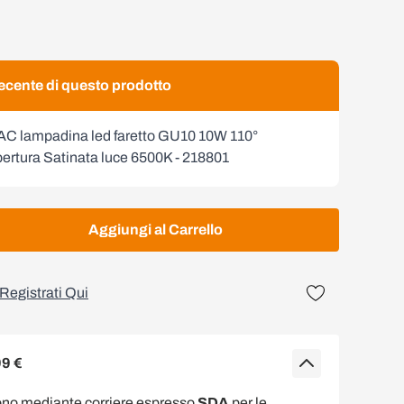
 recente di questo prodotto
AC lampadina led faretto GU10 10W 110°
ertura Satinata luce 6500K - 218801
Aggiungi al Carrello
Registrati Qui
99 €
ono mediante corriere espresso
SDA
per le