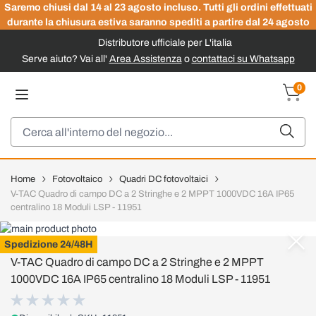
Saremo chiusi dal 14 al 23 agosto incluso. Tutti gli ordini effettuati
durante la chiusura estiva saranno spediti a partire dal 24 agosto
Distributore ufficiale per L'italia
Serve aiuto? Vai all'
Area Assistenza
o
contattaci su Whatsapp
Salta al contenuto
0
Carrel
Cerca
Home
Fotovoltaico
Quadri DC fotovoltaici
V-TAC Quadro di campo DC a 2 Stringhe e 2 MPPT 1000VDC 16A IP65
centralino 18 Moduli LSP - 11951
V-TAC
Spedizione 24/48H
V-TAC Quadro di campo DC a 2 Stringhe e 2 MPPT
1000VDC 16A IP65 centralino 18 Moduli LSP - 11951