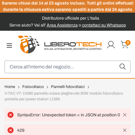
Saremo chiusi dal 14 al 23 agosto incluso. Tutti gli ordini effettuati
durante la chiusura estiva saranno spediti a partire dal 24 agosto
Distributore ufficiale per L'italia
Serve aiuto? Vai all'
Area Assistenza
o
contattaci su Whatsapp
Salta al contenuto
0
Carrel
Cerca
Home
Fotovoltaico
Pannelli fotovoltaici
V-TAC VT-10080 pannello solare pieghevole 80W modulo fotovoltaico
portatile per power station 11564
SyntaxError: Unexpected token < in JSON at position 0
429