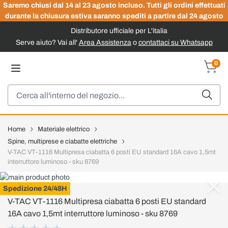
Saremo chiusi dal 14 al 23 agosto incluso. Tutti gli ordini effettuati
durante la chiusura estiva saranno spediti a partire dal 24 agosto
Distributore ufficiale per L'italia
Serve aiuto? Vai all'
Area Assistenza
o
contattaci su Whatsapp
Salta al contenuto
0
Carrel
Cerca
Home
Materiale elettrico
Spine, multiprese e ciabatte elettriche
V-TAC VT-1116 Multipresa ciabatta 6 posti EU standard 16A cavo 1,5mt
interruttore luminoso - sku 8769
V-TAC
Spedizione 24/48H
V-TAC VT-1116 Multipresa ciabatta 6 posti EU standard
16A cavo 1,5mt interruttore luminoso - sku 8769