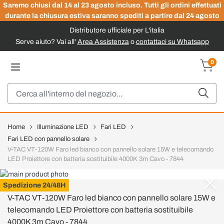
Saremo chiusi dal 14 al 23 agosto incluso. Tutti gli ordini effettuati
durante la chiusura estiva saranno spediti a partire dal 24 agosto
Distributore ufficiale per L'italia
Serve aiuto? Vai all'
Area Assistenza
o
contattaci su Whatsapp
Salta al contenuto
0
Carrel
Cerca
Home
Illuminazione LED
Fari LED
Fari LED con pannello solare
V-TAC VT-120W Faro led bianco con pannello solare 15W e telecomando
LED Proiettore con batteria sostituibile 4000K 3m Cavo - 7844
V-TAC
Spedizione 24/48H
V-TAC VT-120W Faro led bianco con pannello solare 15W e
telecomando LED Proiettore con batteria sostituibile
4000K 3m Cavo - 7844