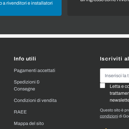
 a rivenditori e installatori
Info utili
Iscriviti 
Pagamenti accettati
Indirizzo emai
Spedizioni &
Letta e c
Consegne
trattament
newslette
Condizioni di vendita
Questo sito è p
RAEE
condizioni
di Go
Mappa del sito