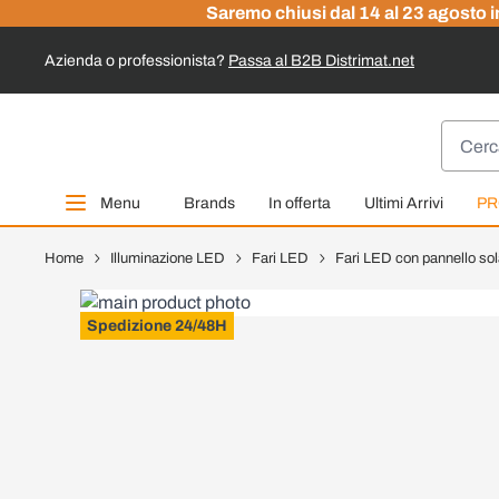
Saremo chiusi dal 14 al 23 agosto in
Azienda o professionista?
Passa al B2B Distrimat.net
Salta al contenuto
Cerca
Menu
Brands
In offerta
Ultimi Arrivi
PR
Home
Illuminazione LED
Fari LED
Fari LED con pannello sol
Spedizione 24/48H