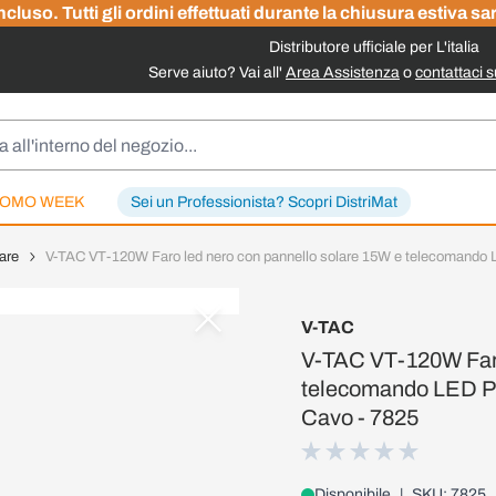
cluso. Tutti gli ordini effettuati durante la chiusura estiva sa
Distributore ufficiale per L'italia
Serve aiuto? Vai all'
Area Assistenza
o
contattaci 
OMO WEEK
Sei un Professionista? Scopri DistriMat
are
V-TAC VT-120W Faro led nero con pannello solare 15W e telecomando LE
V-TAC
V-TAC VT-120W Faro
telecomando LED Pro
Cavo - 7825
Disponibile
|
SKU: 7825