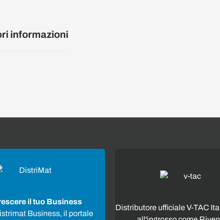
ori informazioni
rescere il tuo Business
Distributore ufficiale V-TAC Ita
strimat Business, il portale
all'ingrosso come Riven