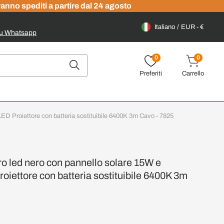
ranno spediti a partire dal 24 agosto
Italiano
EUR - €
su Whatsapp
0
0
Preferiti
Carrello
D Proiettore con batteria sostituibile 6400K 3m Cavo - 7825
 led nero con pannello solare 15W e
iettore con batteria sostituibile 6400K 3m