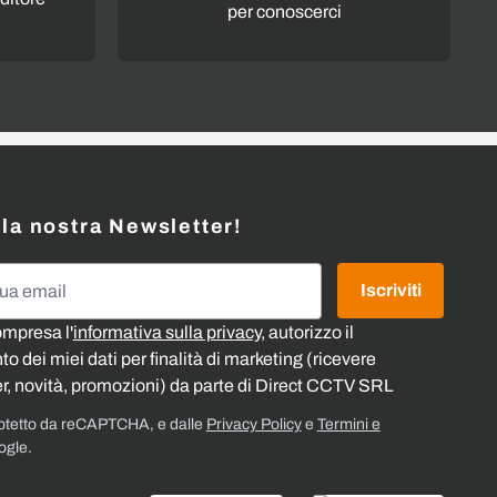
per conoscerci
alla nostra Newsletter!
l
Iscriviti
ompresa l'
informativa sulla privacy
, autorizzo il
o dei miei dati per finalità di marketing (ricevere
r, novità, promozioni) da parte di Direct CCTV SRL
rotetto da reCAPTCHA, e dalle
Privacy Policy
e
Termini e
ogle.