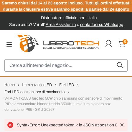
Saremo chiusi dal 14 al 23 agosto incluso. Tutti gli ordini effettuati
durante la chiusura estiva saranno spediti a partire dal 24 agosto
Distributore ufficiale per L'italia
Serve aiuto? Vai all'
Area Assistenza
o
contattaci su Whatsapp
Salta al contenuto
0
Carrel
Cerca
Home
Illuminazione LED
Fari LED
Fari LED con sensore di movimento
V-TAC VT-158S faro led 50W chip samsung con sensore di movimento
PIR e crepuscolare bianco freddo 6500K slim alluminio nero box
derivazione IP65 - SKU 20267
SyntaxError: Unexpected token < in JSON at position 0