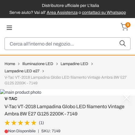
Distributore ufficiale per L'italia
Serve aiuto? Vai all'
Area Assistenza
o
contattaci su Whatsapp
Salta al contenuto
0
Carrel
Cerca
Home
Illuminazione LED
Lampadine LED
Lampadine LED e27
V-Tac VT-2018 Lampadina Globo LED filamento Vintage Ambra 8W Е27
G125 2200K - 7149
V-TAC
V-Tac VT-2018 Lampadina Globo LED filamento Vintage
Ambra 8W Е27 G125 2200K - 7149
(1)
Non Disponibile
|
SKU: 7149