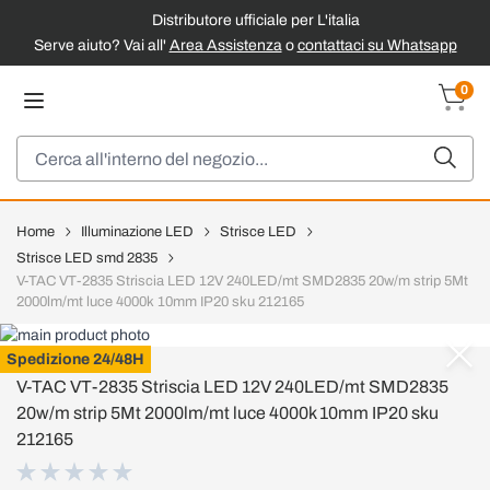
Distributore ufficiale per L'italia
Serve aiuto? Vai all'
Area Assistenza
o
contattaci su Whatsapp
Salta al contenuto
0
Carrel
Cerca
Home
Illuminazione LED
Strisce LED
Strisce LED smd 2835
V-TAC VT-2835 Striscia LED 12V 240LED/mt SMD2835 20w/m strip 5Mt
2000lm/mt luce 4000k 10mm IP20 sku 212165
V-TAC
Spedizione 24/48H
V-TAC VT-2835 Striscia LED 12V 240LED/mt SMD2835
20w/m strip 5Mt 2000lm/mt luce 4000k 10mm IP20 sku
212165