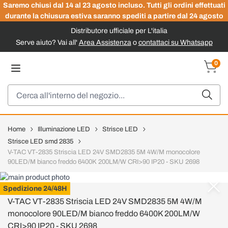
Saremo chiusi dal 14 al 23 agosto incluso. Tutti gli ordini effettuati
durante la chiusura estiva saranno spediti a partire dal 24 agosto
Distributore ufficiale per L'italia
Serve aiuto? Vai all'
Area Assistenza
o
contattaci su Whatsapp
Salta al contenuto
0
Carrel
Cerca
Home
Illuminazione LED
Strisce LED
Strisce LED smd 2835
V-TAC VT-2835 Striscia LED 24V SMD2835 5M 4W/M monocolore
90LED/M bianco freddo 6400K 200LM/W CRI>90 IP20 - SKU 2698
V-TAC
Spedizione 24/48H
V-TAC VT-2835 Striscia LED 24V SMD2835 5M 4W/M
monocolore 90LED/M bianco freddo 6400K 200LM/W
CRI>90 IP20 - SKU 2698