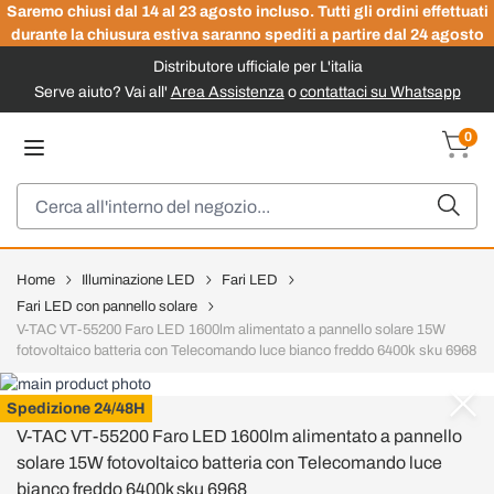
Saremo chiusi dal 14 al 23 agosto incluso. Tutti gli ordini effettuati
durante la chiusura estiva saranno spediti a partire dal 24 agosto
Distributore ufficiale per L'italia
Serve aiuto? Vai all'
Area Assistenza
o
contattaci su Whatsapp
Salta al contenuto
0
Carrel
Cerca
Home
Illuminazione LED
Fari LED
Fari LED con pannello solare
V-TAC VT-55200 Faro LED 1600lm alimentato a pannello solare 15W
fotovoltaico batteria con Telecomando luce bianco freddo 6400k sku 6968
V-TAC
Spedizione 24/48H
V-TAC VT-55200 Faro LED 1600lm alimentato a pannello
solare 15W fotovoltaico batteria con Telecomando luce
bianco freddo 6400k sku 6968