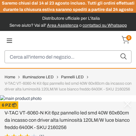
Saremo chiusi dal 14 al 23 agosto incluso. Tutti gli ordini effettuati
durante la chiusura estiva saranno spediti a partire dal 24 agosto
Distributore ufficiale per L'italia
Serve aiuto? Vai all'
Area Assistenza
o
contattaci su Whatsapp
Salta al contenuto
0
Carrel
Cerca
Home
Illuminazione LED
Pannelli LED
V-TAC VT-6060-N Kit 6pz pannello led smd 40W 60x60cm da incasso con
driver alta luminosità 120LM/W luce bianco freddo 6400K - SKU 2160256
V-TAC
6 PZ 📦
V-TAC VT-6060-N Kit 6pz pannello led smd 40W 60x60cm
da incasso con driver alta luminosità 120LM/W luce bianco
freddo 6400K - SKU 2160256