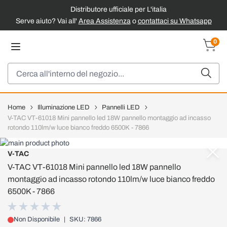
Distributore ufficiale per L'italia
Serve aiuto? Vai all'
Area Assistenza
o
contattaci su Whatsapp
Salta al contenuto
0
Carrel
Cerca
Home
Illuminazione LED
Pannelli LED
V-TAC VT-61018 Mini pannello led 18W pannello montaggio ad incasso
rotondo 110lm/w luce bianco freddo 6500K - 7866
V-TAC
V-TAC VT-61018 Mini pannello led 18W pannello
montaggio ad incasso rotondo 110lm/w luce bianco freddo
6500K - 7866
Non Disponibile
|
SKU: 7866