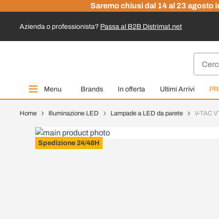
Saremo chiusi dal 14 al 23 agosto in
Azienda o professionista?
Passa al B2B Distrimat.net
Salta al contenuto
Cerca
Menu
Brands
In offerta
Ultimi Arrivi
PR
Home
Illuminazione LED
Lampade a LED da parete
V-TAC VT
Spedizione 24/48H