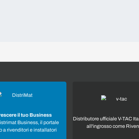
rescere il tuo Business
Distributore ufficiale V-TAC Ita
strimat Business, il portale
all'ingrosso come Riven
 a rivenditori e installatori