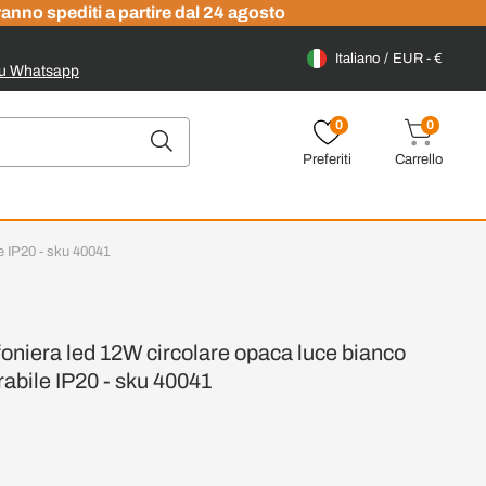
ranno spediti a partire dal 24 agosto
Italiano
EUR - €
su Whatsapp
0
0
Preferiti
Carrello
e IP20 - sku 40041
niera led 12W circolare opaca luce bianco
abile IP20 - sku 40041