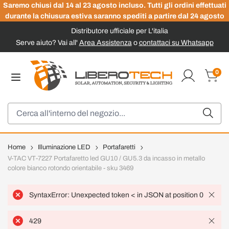
Saremo chiusi dal 14 al 23 agosto incluso. Tutti gli ordini effettuati
durante la chiusura estiva saranno spediti a partire dal 24 agosto
Distributore ufficiale per L'italia
Serve aiuto? Vai all'
Area Assistenza
o
contattaci su Whatsapp
Salta al contenuto
0
Carrel
Cerca
Home
Illuminazione LED
Portafaretti
V-TAC VT-7227 Portafaretto led GU10 / GU5.3 da incasso in metallo
colore bianco rotondo orientabile - sku 3469
SyntaxError: Unexpected token < in JSON at position 0
429