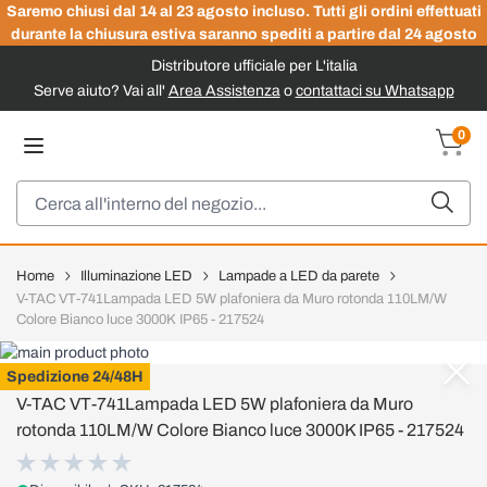
Saremo chiusi dal 14 al 23 agosto incluso. Tutti gli ordini effettuati
durante la chiusura estiva saranno spediti a partire dal 24 agosto
Distributore ufficiale per L'italia
Serve aiuto? Vai all'
Area Assistenza
o
contattaci su Whatsapp
Salta al contenuto
0
Carrel
Cerca
Home
Illuminazione LED
Lampade a LED da parete
V-TAC VT-741Lampada LED 5W plafoniera da Muro rotonda 110LM/W
Colore Bianco luce 3000K IP65 - 217524
V-TAC
Spedizione 24/48H
V-TAC VT-741Lampada LED 5W plafoniera da Muro
rotonda 110LM/W Colore Bianco luce 3000K IP65 - 217524