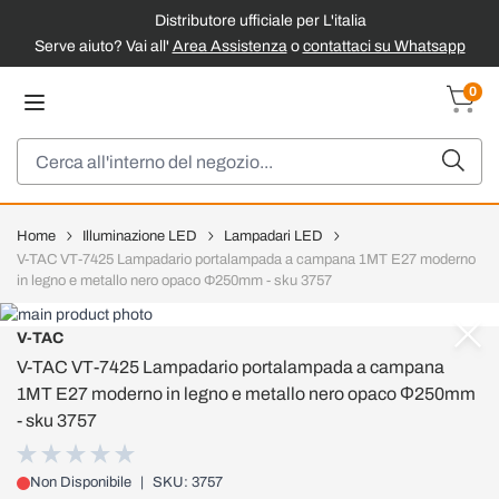
Distributore ufficiale per L'italia
Serve aiuto? Vai all'
Area Assistenza
o
contattaci su Whatsapp
Salta al contenuto
0
Carrel
Cerca
Home
Illuminazione LED
Lampadari LED
V-TAC VT-7425 Lampadario portalampada a campana 1MT E27 moderno
in legno e metallo nero opaco Ф250mm - sku 3757
V-TAC
V-TAC VT-7425 Lampadario portalampada a campana
1MT E27 moderno in legno e metallo nero opaco Ф250mm
- sku 3757
Non Disponibile
|
SKU: 3757