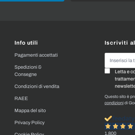
Info utili
Iscriviti 
Pagamenti accettati
Indirizzo emai
Spedizioni &
Letta e c
Consegne
trattament
newslette
Condizioni di vendita
Questo sito è p
RAEE
condizioni
di Go
Mappa del sito
Privacy Policy
1.800
Cookie Policy