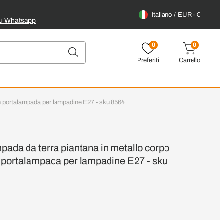
Italiano
EUR - €
su Whatsapp
0
0
Preferiti
Carrello
on portalampada per lampadine E27 - sku 8564
ada da terra piantana in metallo corpo
n portalampada per lampadine E27 - sku