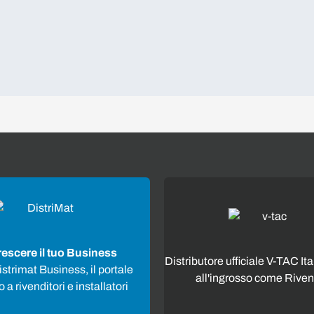
rescere il tuo Business
Distributore ufficiale V-TAC Ita
strimat Business, il portale
all'ingrosso come Riven
 a rivenditori e installatori