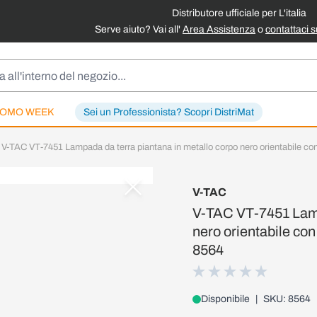
Distributore ufficiale per L'italia
Serve aiuto? Vai all'
Area Assistenza
o
contattaci 
OMO WEEK
Sei un Professionista? Scopri DistriMat
V-TAC VT-7451 Lampada da terra piantana in metallo corpo nero orientabile c
V-TAC
V-TAC VT-7451 Lamp
nero orientabile co
8564
Disponibile
|
SKU: 8564