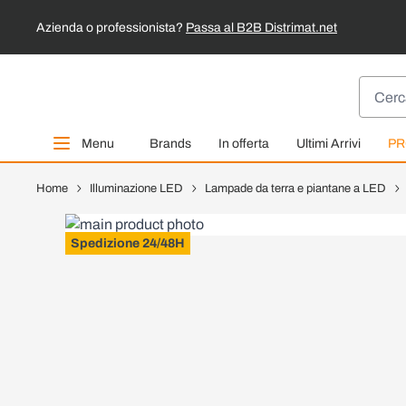
Azienda o professionista?
Passa al B2B Distrimat.net
Salta al contenuto
Cerca
Menu
Brands
In offerta
Ultimi Arrivi
PR
Home
Illuminazione LED
Lampade da terra e piantane a LED
Spedizione 24/48H