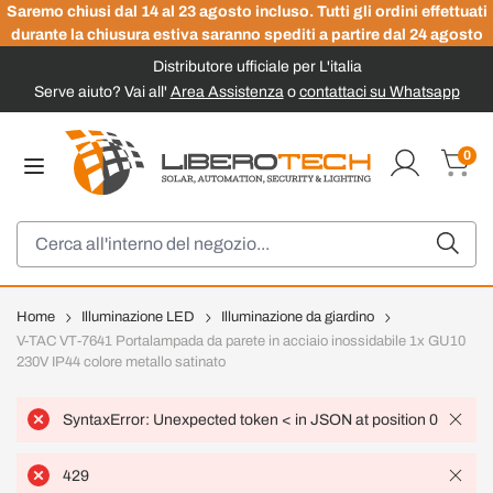
Saremo chiusi dal 14 al 23 agosto incluso. Tutti gli ordini effettuati
durante la chiusura estiva saranno spediti a partire dal 24 agosto
Distributore ufficiale per L'italia
Serve aiuto? Vai all'
Area Assistenza
o
contattaci su Whatsapp
Salta al contenuto
0
Carrel
Cerca
Home
Illuminazione LED
Illuminazione da giardino
V-TAC VT-7641 Portalampada da parete in acciaio inossidabile 1x GU10
230V IP44 colore metallo satinato
SyntaxError: Unexpected token < in JSON at position 0
429