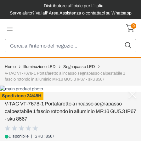
Distributore ufficiale per L'italia
Serve aiuto? Vai all'
Area Assistenza
o
contattaci su Whatsapp
Salta al contenuto
0
Carrel
Cerca
Home
Illuminazione LED
Segnapasso LED
V-TAC VT-7678-1 Portafaretto a incasso segnapasso calpestabile 1
fascio rotondo in alluminio MR16 GU5.3 IP67 - sku 8567
V-TAC
Spedizione 24/48H
V-TAC VT-7678-1 Portafaretto a incasso segnapasso
calpestabile 1 fascio rotondo in alluminio MR16 GU5.3 IP67
- sku 8567
Disponibile
|
SKU: 8567