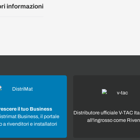
ori informazioni
rescere il tuo Business
Distributore ufficiale V-TAC Ita
strimat Business, il portale
all'ingrosso come Riven
 a rivenditori e installatori