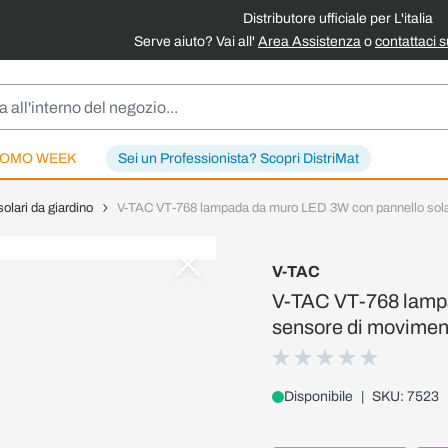
Distributore ufficiale per L'italia
Serve aiuto? Vai all'
Area Assistenza
o
contattaci 
OMO WEEK
Sei un Professionista? Scopri DistriMat
lari da giardino
V-TAC VT-768 lampada da muro LED 3W con pannello sola
V-TAC
V-TAC VT-768 lampa
sensore di movimen
Disponibile
|
SKU: 7523