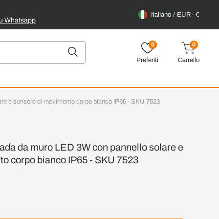
Italiano
EUR - €
su Whatsapp
0
0
Preferiti
Carrello
re e sensore di movimento corpo bianco IP65 - SKU 7523
da da muro LED 3W con pannello solare e
to corpo bianco IP65 - SKU 7523