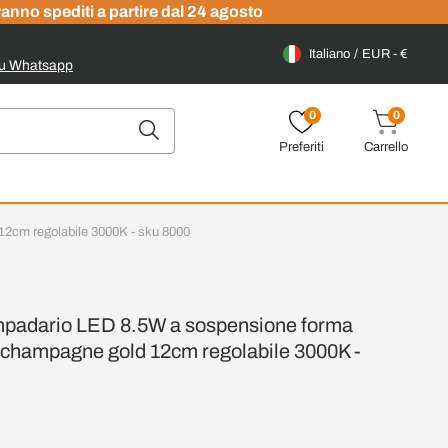
ranno spediti a partire dal 24 agosto
Italiano
EUR - €
su Whatsapp
0
0
Preferiti
Carrello
2cm regolabile 3000K - sku 8000
padario LED 8.5W a sospensione forma
 champagne gold 12cm regolabile 3000K -