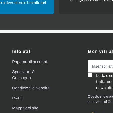
 a rivenditori e installatori
Info utili
Iscriviti 
Pagamenti accettati
Indirizzo emai
Spedizioni &
Letta e c
Consegne
trattament
newslette
Condizioni di vendita
Questo sito è p
RAEE
condizioni
di Go
Mappa del sito