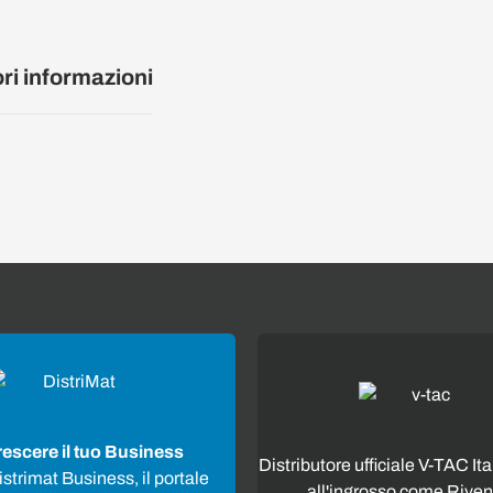
ori informazioni
rescere il tuo Business
Distributore ufficiale V-TAC Ita
strimat Business, il portale
all'ingrosso come Riven