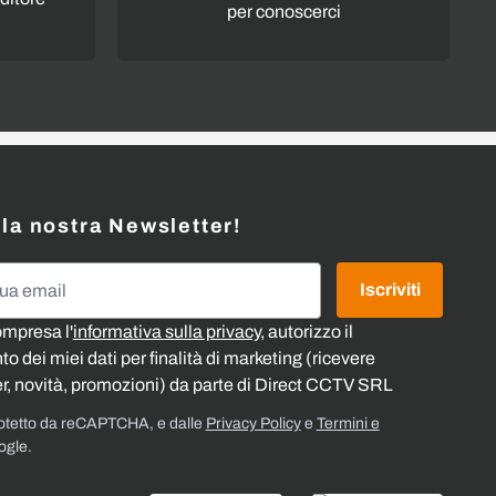
per conoscerci
alla nostra Newsletter!
l
Iscriviti
ompresa l'
informativa sulla privacy
, autorizzo il
o dei miei dati per finalità di marketing (ricevere
r, novità, promozioni) da parte di Direct CCTV SRL
rotetto da reCAPTCHA, e dalle
Privacy Policy
e
Termini e
ogle.