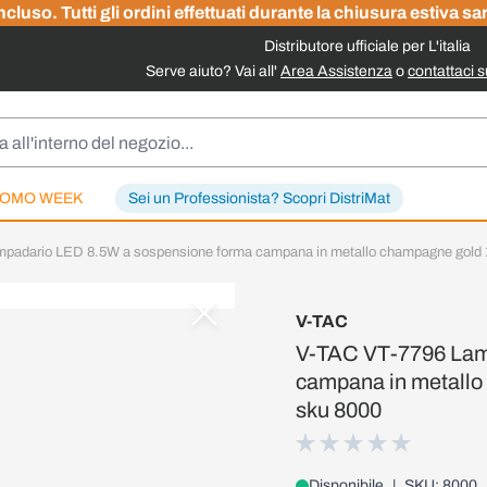
cluso. Tutti gli ordini effettuati durante la chiusura estiva sa
Distributore ufficiale per L'italia
Serve aiuto? Vai all'
Area Assistenza
o
contattaci 
OMO WEEK
Sei un Professionista? Scopri DistriMat
padario LED 8.5W a sospensione forma campana in metallo champagne gold 1
V-TAC
V-TAC VT-7796 Lam
campana in metallo
sku 8000
Disponibile
|
SKU: 8000