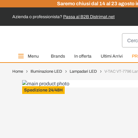
Saremo chiusi dal 14 al 23 agosto in
Azienda o professionista?
Passa al B2B Distrimat.net
Salta al contenuto
Cerca
Menu
Brands
In offerta
Ultimi Arrivi
PR
Home
Illuminazione LED
Lampadari LED
V-TAC VT-7796 Lam
Spedizione 24/48H