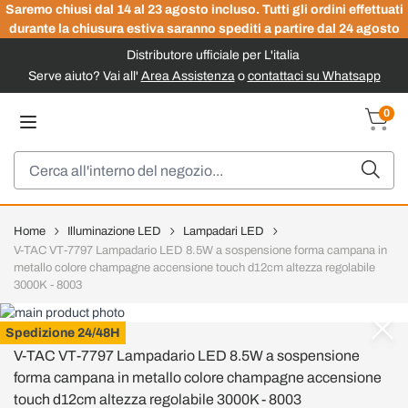
Saremo chiusi dal 14 al 23 agosto incluso. Tutti gli ordini effettuati
durante la chiusura estiva saranno spediti a partire dal 24 agosto
Distributore ufficiale per L'italia
Serve aiuto? Vai all'
Area Assistenza
o
contattaci su Whatsapp
Salta al contenuto
0
Carrel
Cerca
Home
Illuminazione LED
Lampadari LED
V-TAC VT-7797 Lampadario LED 8.5W a sospensione forma campana in
metallo colore champagne accensione touch d12cm altezza regolabile
3000K - 8003
V-TAC
Spedizione 24/48H
V-TAC VT-7797 Lampadario LED 8.5W a sospensione
forma campana in metallo colore champagne accensione
touch d12cm altezza regolabile 3000K - 8003