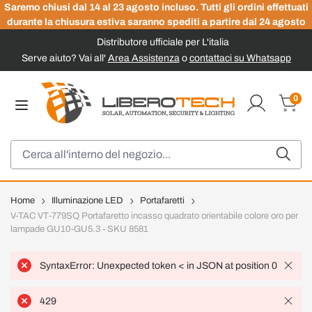
Saremo chiusi dal 14 al 23 agosto incluso. Tutti gli ordini effettuati
durante la chiusura estiva saranno spediti a partire dal 24 agosto
Distributore ufficiale per L'italia
Serve aiuto? Vai all'
Area Assistenza
o
contattaci su Whatsapp
Salta al contenuto
0
Carrel
Cerca
Home
Illuminazione LED
Portafaretti
V-TAC VT-779SQ Portafaretto incasso quadrato orientabile colore oro per
lampade GU10-GU5.3 - SKU 8581
SyntaxError: Unexpected token < in JSON at position 0
429