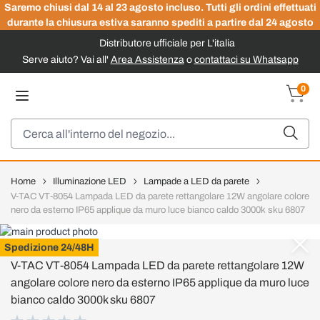
Saremo chiusi dal 14 al 23 agosto incluso. Tutti gli ordini effettuati
durante la chiusura estiva saranno spediti a partire dal 24 agosto
Distributore ufficiale per L'italia
Serve aiuto? Vai all'
Area Assistenza
o
contattaci su Whatsapp
Salta al contenuto
0
Carrel
Cerca
Home
Illuminazione LED
Lampade a LED da parete
V-TAC VT-8054 Lampada LED da parete rettangolare 12W angolare colore
nero da esterno IP65 applique da muro luce bianco caldo 3000k sku 6807
V-TAC
Spedizione 24/48H
V-TAC VT-8054 Lampada LED da parete rettangolare 12W
angolare colore nero da esterno IP65 applique da muro luce
bianco caldo 3000k sku 6807