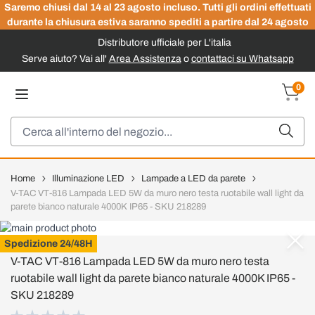
Saremo chiusi dal 14 al 23 agosto incluso. Tutti gli ordini effettuati
durante la chiusura estiva saranno spediti a partire dal 24 agosto
Distributore ufficiale per L'italia
Serve aiuto? Vai all'
Area Assistenza
o
contattaci su Whatsapp
Salta al contenuto
0
Carrel
Cerca
Home
Illuminazione LED
Lampade a LED da parete
V-TAC VT-816 Lampada LED 5W da muro nero testa ruotabile wall light da
parete bianco naturale 4000K IP65 - SKU 218289
V-TAC
Spedizione 24/48H
V-TAC VT-816 Lampada LED 5W da muro nero testa
ruotabile wall light da parete bianco naturale 4000K IP65 -
SKU 218289