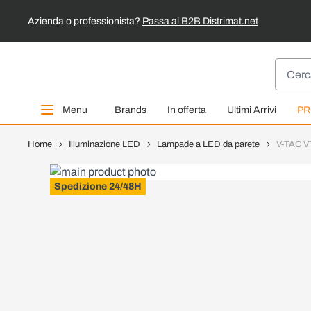
Azienda o professionista?
Passa al B2B Distrimat.net
Salta al contenuto
Cerca
Menu
Brands
In offerta
Ultimi Arrivi
PR
Home
Illuminazione LED
Lampade a LED da parete
V-TAC VT
Spedizione 24/48H