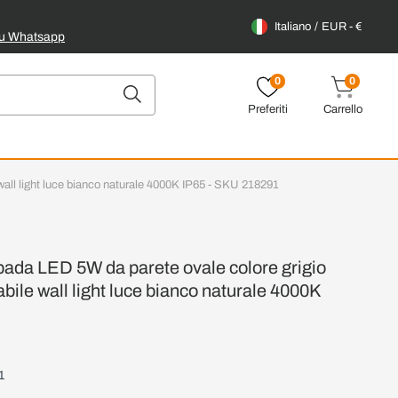
Italiano
EUR - €
su Whatsapp
0
0
Preferiti
Carrello
ll light luce bianco naturale 4000K IP65 - SKU 218291
da LED 5W da parete ovale colore grigio
ile wall light luce bianco naturale 4000K
1