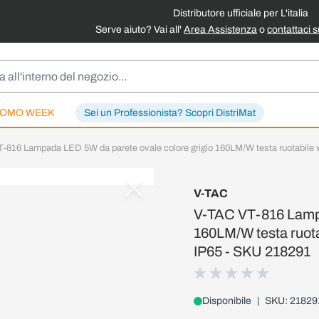
Distributore ufficiale per L'italia
Serve aiuto? Vai all'
Area Assistenza
o
contattaci 
OMO WEEK
Sei un Professionista? Scopri DistriMat
-816 Lampada LED 5W da parete ovale colore grigio 160LM/W testa ruotabile wa
V-TAC
V-TAC VT-816 Lampa
160LM/W testa ruotab
IP65 - SKU 218291
Disponibile
|
SKU: 21829