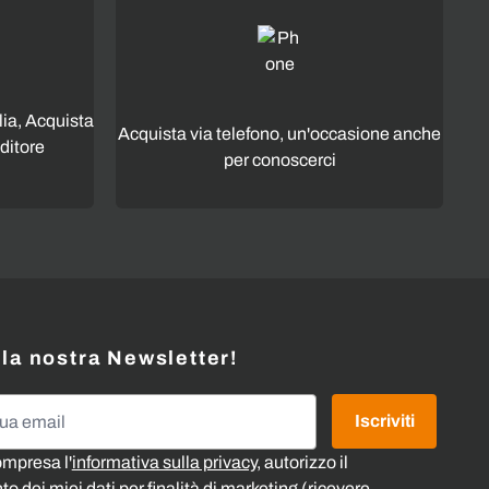
lia, Acquista
Acquista via telefono, un'occasione anche
ditore
per conoscerci
alla nostra Newsletter!
l
Iscriviti
ompresa l'
informativa sulla privacy
, autorizzo il
o dei miei dati per finalità di marketing (ricevere