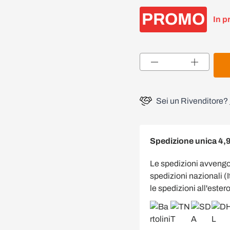
PROMO
In p
Quantità
Sei un Rivenditore?
Spedizione unica 4,
Le spedizioni avveng
spedizioni nazionali (
le spedizioni all'estero