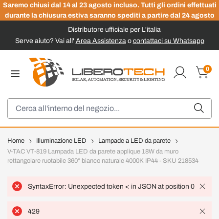
Saremo chiusi dal 14 al 23 agosto incluso. Tutti gli ordini effettuati
durante la chiusura estiva saranno spediti a partire dal 24 agosto
Distributore ufficiale per L'italia
Serve aiuto? Vai all'
Area Assistenza
o
contattaci su Whatsapp
Salta al contenuto
0
Carrel
Cerca
Home
Illuminazione LED
Lampade a LED da parete
V-TAC VT-819 Lampada LED da parete applique 18W da muro
rettangolare ruotabile 360° bianco naturale 4000K IP44 - SKU 218534
SyntaxError: Unexpected token < in JSON at position 0
429