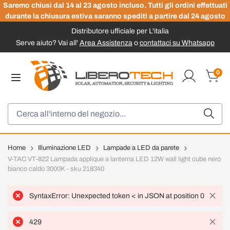
Saremo chiusi dal 14 al 23 agosto incluso. Tutti gli ordini effettuati
durante la chiusura estiva saranno spediti a partire dal 24 agosto
Distributore ufficiale per L'italia
Serve aiuto? Vai all'
Area Assistenza
o
contattaci su Whatsapp
Salta al contenuto
0
Carrel
Cerca
Home
Illuminazione LED
Lampade a LED da parete
V-TAC VT-822 Lampada applique a lanterna LED 12W wall light cube nero
bianco caldo 3000K - sku 218340
SyntaxError: Unexpected token < in JSON at position 0
429