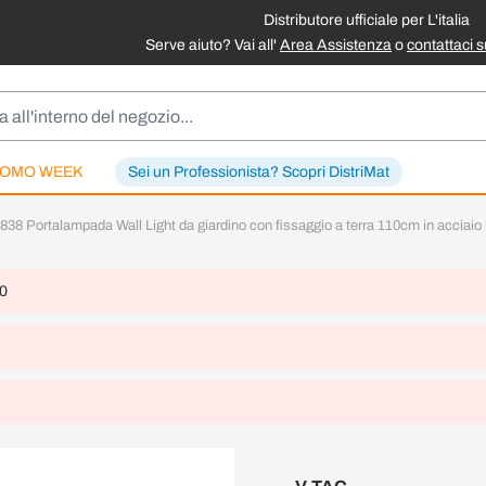
Distributore ufficiale per L'italia
Serve aiuto? Vai all'
Area Assistenza
o
contattaci 
OMO WEEK
Sei un Professionista? Scopri DistriMat
38 Portalampada Wall Light da giardino con fissaggio a terra 110cm in acciaio
 0