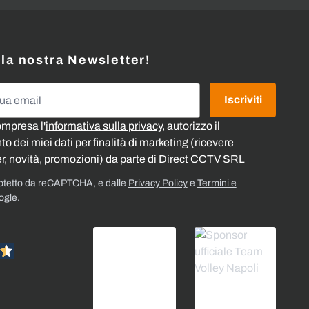
alla nostra Newsletter!
l
Iscriviti
ompresa l'
informativa sulla privacy
, autorizzo il
o dei miei dati per finalità di marketing (ricevere
r, novità, promozioni) da parte di Direct CCTV SRL
rotetto da reCAPTCHA, e dalle
Privacy Policy
e
Termini e
ogle.