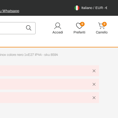
Italiano
EUR - €
su Whatsapp
0
0
Accedi
Preferiti
Carrello
 inox colore nero 1xE27 IP44 - sku 8594