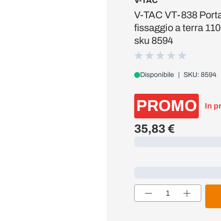
V-TAC
V-TAC VT-838 Porta
fissaggio a terra 11
sku 8594
Disponibile
|
SKU: 8594
PROMO
In p
35,83 €
Caricamento...
Loading...
Quantità