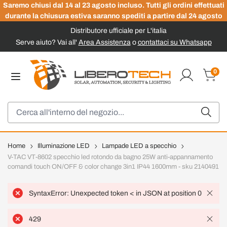
Saremo chiusi dal 14 al 23 agosto incluso. Tutti gli ordini effettuati
durante la chiusura estiva saranno spediti a partire dal 24 agosto
Distributore ufficiale per L'italia
Serve aiuto? Vai all'
Area Assistenza
o
contattaci su Whatsapp
Salta al contenuto
0
Carrel
Cerca
Home
Illuminazione LED
Lampade LED a specchio
V-TAC VT-8602 specchio led rotondo da bagno 25W anti-appannamento
comandi touch ON/OFF & color change 3in1 IP44 1600mm - sku 2140491
SyntaxError: Unexpected token < in JSON at position 0
429