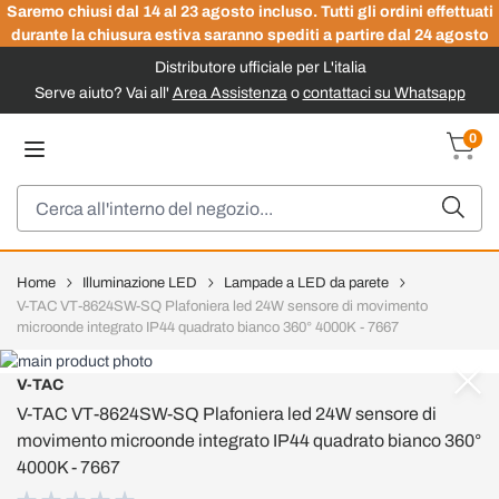
Saremo chiusi dal 14 al 23 agosto incluso. Tutti gli ordini effettuati
durante la chiusura estiva saranno spediti a partire dal 24 agosto
Distributore ufficiale per L'italia
Serve aiuto? Vai all'
Area Assistenza
o
contattaci su Whatsapp
Salta al contenuto
0
Carrel
Cerca
Home
Illuminazione LED
Lampade a LED da parete
V-TAC VT-8624SW-SQ Plafoniera led 24W sensore di movimento
microonde integrato IP44 quadrato bianco 360° 4000K - 7667
V-TAC
V-TAC VT-8624SW-SQ Plafoniera led 24W sensore di
movimento microonde integrato IP44 quadrato bianco 360°
4000K - 7667