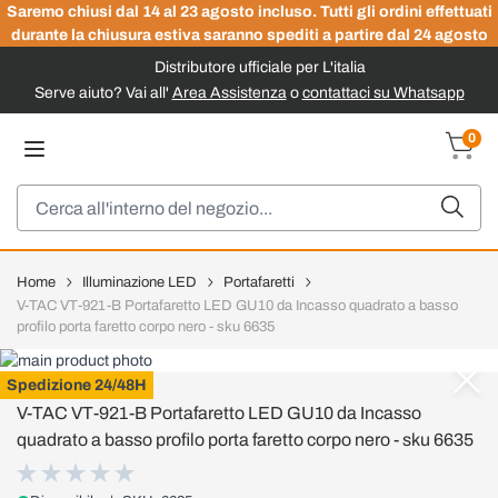
Saremo chiusi dal 14 al 23 agosto incluso. Tutti gli ordini effettuati
durante la chiusura estiva saranno spediti a partire dal 24 agosto
Distributore ufficiale per L'italia
Serve aiuto? Vai all'
Area Assistenza
o
contattaci su Whatsapp
Salta al contenuto
0
Carrel
Cerca
Home
Illuminazione LED
Portafaretti
V-TAC VT-921-B Portafaretto LED GU10 da Incasso quadrato a basso
profilo porta faretto corpo nero - sku 6635
V-TAC
Spedizione 24/48H
V-TAC VT-921-B Portafaretto LED GU10 da Incasso
quadrato a basso profilo porta faretto corpo nero - sku 6635