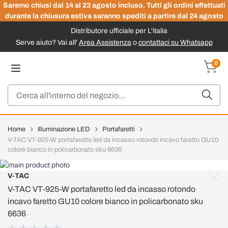
Saremo chiusi dal 14 al 23 agosto incluso. Tutti gli ordini effettuati
durante la chiusura estiva saranno spediti a partire dal 24 agosto
Distributore ufficiale per L'italia
Serve aiuto? Vai all'
Area Assistenza
o
contattaci su Whatsapp
Salta al contenuto
0
Carrel
Cerca
Home
Illuminazione LED
Portafaretti
V-TAC VT-925-W portafaretto led da incasso rotondo incavo faretto GU10
colore bianco in policarbonato sku 6636
V-TAC
V-TAC VT-925-W portafaretto led da incasso rotondo
incavo faretto GU10 colore bianco in policarbonato sku
6636