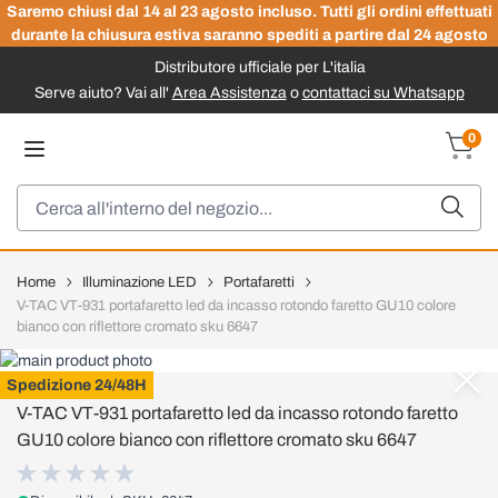
Saremo chiusi dal 14 al 23 agosto incluso. Tutti gli ordini effettuati
durante la chiusura estiva saranno spediti a partire dal 24 agosto
Distributore ufficiale per L'italia
Serve aiuto? Vai all'
Area Assistenza
o
contattaci su Whatsapp
Salta al contenuto
0
Carrel
Cerca
Home
Illuminazione LED
Portafaretti
V-TAC VT-931 portafaretto led da incasso rotondo faretto GU10 colore
bianco con riflettore cromato sku 6647
V-TAC
Spedizione 24/48H
V-TAC VT-931 portafaretto led da incasso rotondo faretto
GU10 colore bianco con riflettore cromato sku 6647