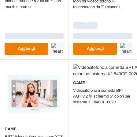
Videocitofono IP a 2 fili da 7″ con
Monitor videocitofono IP
monitor interno
touchscreen da 7″ (bianco)
PoE/Wi‑Fi
Caricamento...
Caricamento...
Aggiungi
Aggiungi
CAME
Videocitofono a cornetta BPT
AGT V 2 fili schermo 5" colori per
sistema X1 840CF-0020
CAME
BPT Videocitofono vivavoce XTS