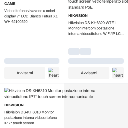
CAME
Videocitofono vivavoce a colori
HIKVISION
display 7" LCD Bianco Futura X1
WH 62100520
Hikvision DS-KH6320-WTE1
Monitor intercom postazione
interna videocitofono WiFi/IP LCD
TFT 7" touch screen vetro
temperato slot MicroSD allarme
standard PoE
Caricamento...
Caricamento...
Avvisami
Avvisami
HIKVISION
Hikvision DS-KH6310 Monitor
postazione interna videocitofono
IP 7" touch screen