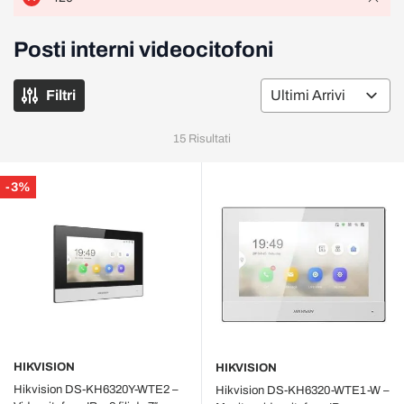
Posti interni videocitofoni
Filtri
Or
15
Risultati
-3%
HIKVISION
HIKVISION
Hikvision DS‑KH6320Y‑WTE2 –
Hikvision DS‑KH6320‑WTE1‑W –