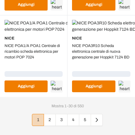
Aggiungi
Aggiungi
NICE
NICE
NICE POA1/A POA1 Centrale di
NICE POA3R10 Scheda
ricambio scheda elettronica per
elettronica centrale di nuova
motori POP 7024
generazione per Hoppkit 7124 BD
Caricamento...
Caricamento...
Aggiungi
Aggiungi
Mostra
1
-
30
di
550
1
2
3
4
5
Attualmente stai leggendo la pagina
Pagina
Pagina
Pagina
Pagina