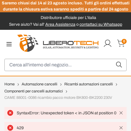
Saremo chiusi dal 14 al 23 agosto incluso. Tutti gli ordini effettuati
durante la chiusura estiva saranno spediti a partire dal 24 agosto
Distributore ufficiale per L'italia
Serve aiuto? Vai all'
Area Assistenza
o
contattaci su Whatsapp
Salta al contenuto
0
Carrel
Cerca
Home
Automazione cancelli
Ricambi automazioni cancelli
Componenti per cancelli automatici
CAME 88001-0086 ricambio pacco motore BK800-BK2200 230V
SyntaxError: Unexpected token < in JSON at position 0
429