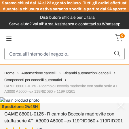
Saremo chiusi dal 14 al 23 agosto incluso. Tutti gli ordini effettuati
durante la chiusura estiva saranno spediti a partire dal 24 agosto
Distributore ufficiale per L'italia
Serve aiuto? Vai all'
Area Assistenza
o
contattaci su Whatsapp
Salta al contenuto
0
Carrel
Cerca
Home
Automazione cancelli
Ricambi automazioni cancelli
Componenti per cancelli automatici
CAME 88001-0125 - Ricambio Boccola madrevite con staffa serie ATI
A3000 A5000 - ex 119RID060 + 119RID201
CAME
Spedizione 24/48H
CAME 88001-0125 - Ricambio Boccola madrevite con
staffa serie ATI A3000 A5000 - ex 119RID060 + 119RID201